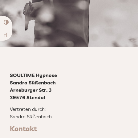
Umschalten auf hohe Kontraste
Schrift vergrößern
SOULTIME Hypnose
Sandra Süßenbach
Arneburger Str. 3
39576 Stendal
Vertreten durch:
Sandra Süßenbach
Kontakt