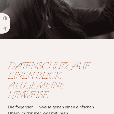
Umschalten auf hohe Kontraste
Schrift vergrößern
DATENSCHUTZ AUF
EINEN BLICK
ALLGEMEINE
HINWEISE
Die folgenden Hinweise geben einen einfachen
Überblick darüber, was mit Ihren